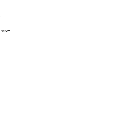
s
i serez