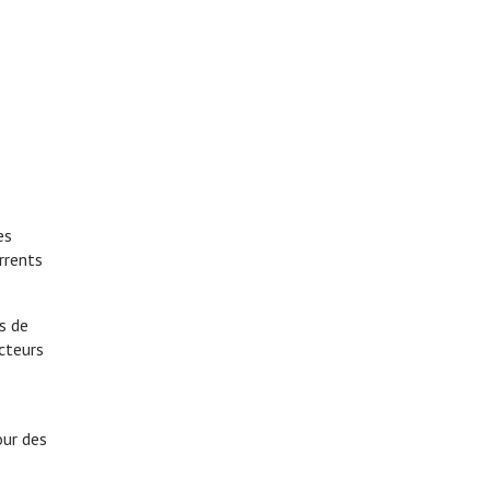
es
rrents
s de
ecteurs
our des