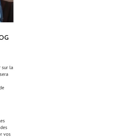
LOG
 sur la
 sera
 de
Les
 des
er vos