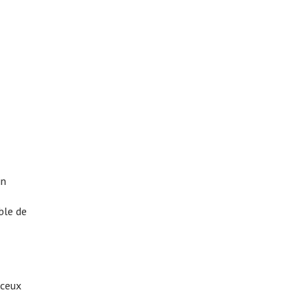
in
ble de
 ceux